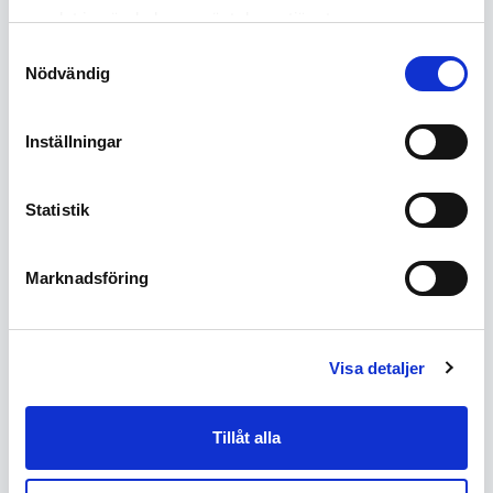
samlat in när du har använt deras tjänster.
Samtyckesval
Hur vet jag om platsen är tillräckligt skyddad?
Nödvändig
Var kan man placera en flytbrygga?
Inställningar
Var den här artikeln intressant och
Statistik
informativ?
Marknadsföring
Andra artiklar som kan intressera dig
Visa detaljer
Flytbrygga pris – vad kostar en flytbrygga?
Tillåt alla