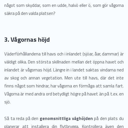
något som skyddar, som en udde, halvö eller ö, som gör vågorna
säkra på den valda platsen?
3. Vågornas höjd
Väderförhållandena till havs och i inlandet (sjöar, åar, dammar) är
väldigt olika. Den största skillnaden mellan det öppna havet och
inlandet är vågornas höjd. Längre in i landet saktas vindarna ned
av skog och annan vegetation. Men ute till havs, där det inte
finns något som hindrar, har vågorna en förmåga att samla fart.
Vågorna är med andra ord betydligt högre på havet än på t.ex. en
sjö.
Så ta reda på den
genomsnittliga våghöjden
på den plats du
planerar att installera din flytbrygga. Kontrollera även den