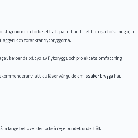
nkt igenom och förberett allt på förhand. Det blir inga förseningar, för
 lägger i och förankrar flytbryggorna.
o dagar, beroende på typ av flytbrygga och projektets omfattning.
 rekommenderar vi att du läser vår guide om
issäker brygga
här.
 hålla länge behöver den också regelbundet underhåll.