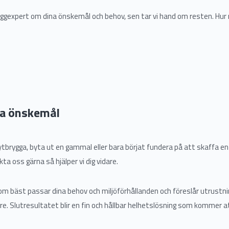
bryggexpert om dina önskemål och behov, sen tar vi hand om resten. Hu
na önskemål
tbrygga, byta ut en gammal eller bara börjat fundera på att skaffa en
ta oss gärna så hjälper vi dig vidare.
 som bäst passar dina behov och miljöförhållanden och föreslår utrust
. Slutresultatet blir en fin och hållbar helhetslösning som kommer at