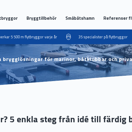
tbryggor
Bryggtillbehör
Småbåtshamn
Referenser f
llverkar 5 500 m flytbryggor varje år
35 specialister på flytbryggor
 brygglösningar för marinor, båtklubbar och priv
? 5 enkla steg från idé till färdig