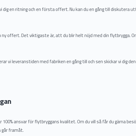
 dig en ritning och en första offert. Nu kan du en gång till diskutera u
ny offert. Det viktigaste är, att du blir helt nöjd med din flytbrygga. 
erar vi leveranstiden med fabriken en gång till och sen skickar vi dig den
ggan
h tar 100% ansvar för flytbryggans kvalitet. Om du vill så får du gärna be
a går framåt.