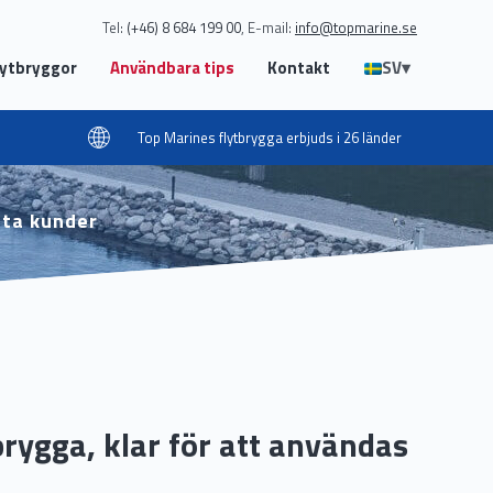
Tel:
(+46) 8 684 199 00
E-mail:
info@topmarine.se
lytbryggor
Användbara tips
Kontakt
SV
▾
Top Marines flytbrygga erbjuds i 26 länder
ata kunder
 brygga, klar för att användas