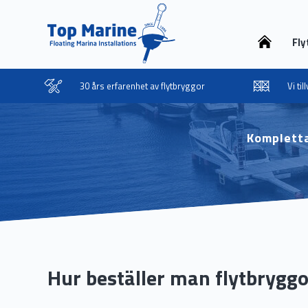
Fly
30 års erfarenhet av flytbryggor
Vi ti
Kompletta
Hur beställer man flytbryggor