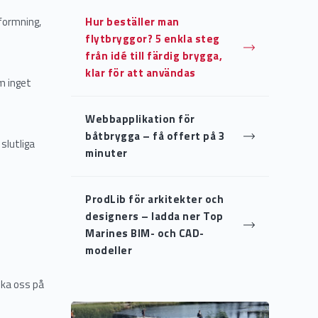
tformning,
Hur beställer man
flytbryggor? 5 enkla steg
från idé till färdig brygga,
klar för att användas
Om inget
Webbapplikation för
båtbrygga – få offert på 3
 slutliga
minuter
ProdLib för arkitekter och
designers – ladda ner Top
Marines BIM- och CAD-
modeller
söka oss på