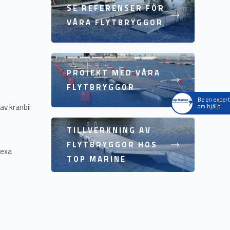
SE REFERENSER FÖR
VÅRA FLYTBRYGGOR
PROJEKT MED VÅRA
FLYTBRYGGOR
Be en expert
av kranbil
om hjälp
TILLVERKNING AV
FLYTBRYGGOR HOS
lexa
TOP MARINE