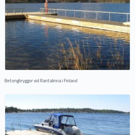
Betongbryggor vid Rantalinna i Finland