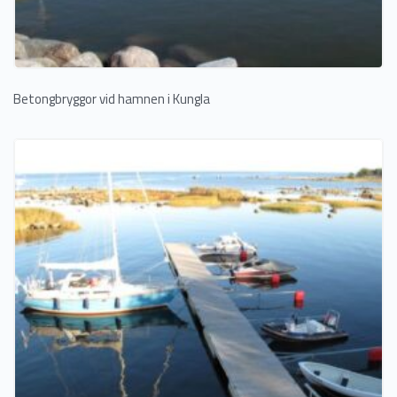
Betongbryggor vid hamnen i Kungla