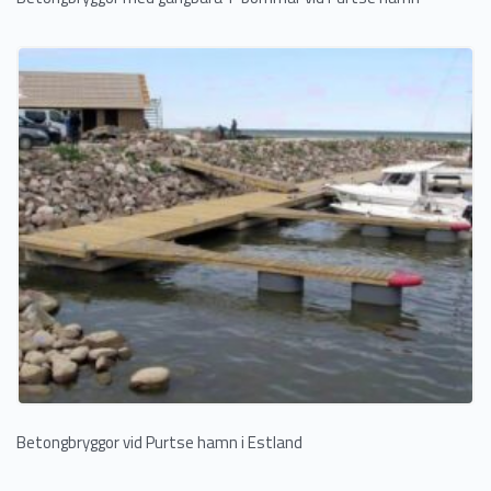
Betongbryggor vid Purtse hamn i Estland