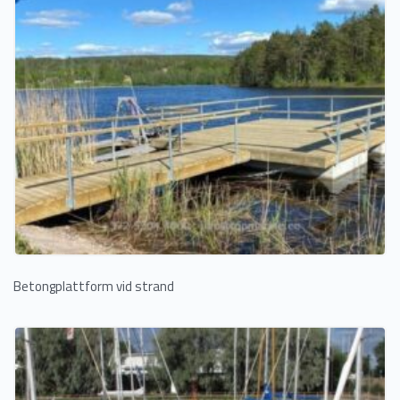
Betongplattform vid strand