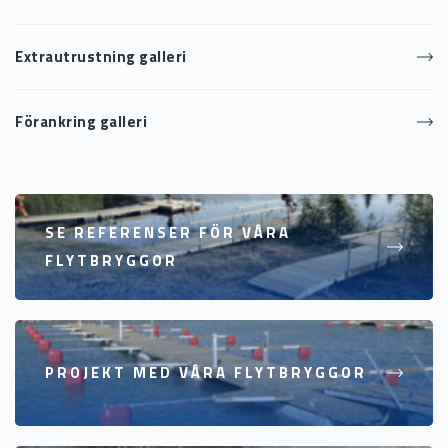
Extrautrustning galleri
Förankring galleri
SE REFERENSER FÖR VÅRA
FLYTBRYGGOR
PROJEKT MED VÅRA FLYTBRYGGOR