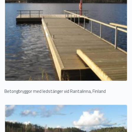
Betongbryggor med ledstänger vid Rantalinna, Finland