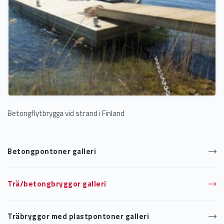
Betongflytbrygga vid strand i Finland
Betongpontoner galleri
Trä/betongbryggor galleri
Träbryggor med plastpontoner galleri