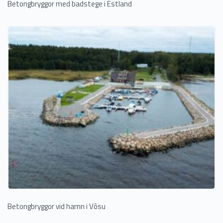
Betongbryggor med badstege i Estland
Betongbryggor vid hamn i Võsu