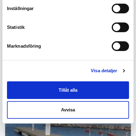
Inställningar
Statistik
Marknadsföring
Visa detaljer
Betongbryggor med Y-bommar vid Parainen
Tillåt alla
Avvisa