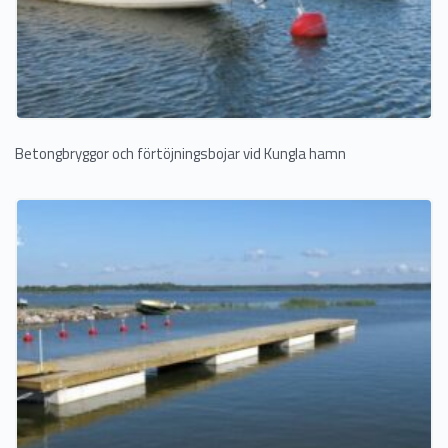
Betongbryggor och förtöjningsbojar vid Kungla hamn