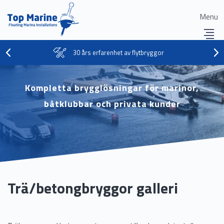
Menu
30 års erfarenhet av flytbryggor
Kompletta brygglösningar för marinor,
båtklubbar och privata kunder
Trä/betongbryggor galleri