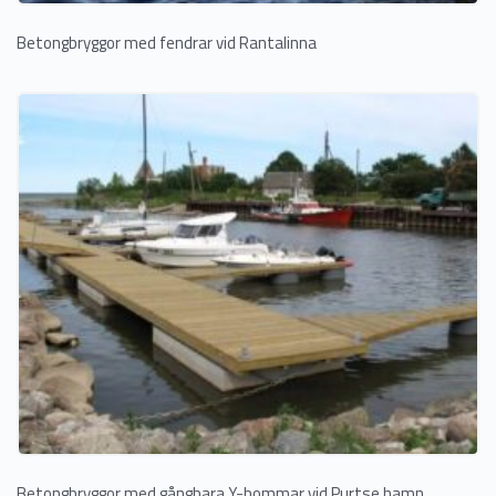
Betongbryggor med fendrar vid Rantalinna
Betongbryggor med gångbara Y-bommar vid Purtse hamn