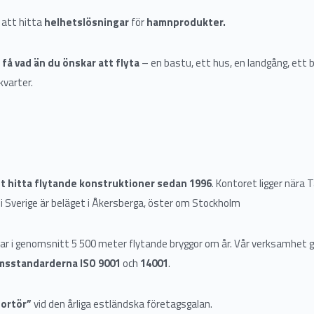
h att hitta
helhetslösningar
för
hamnprodukter.
å vad än du önskar att flyta
– en bastu, ett hus, en landgång, ett 
kvarter.
att hitta flytande konstruktioner sedan 1996
. Kontoret ligger nära Ta
t i Sverige är beläget i Åkersberga, öster om Stockholm
rkar i genomsnitt 5 500 meter flytande bryggor om år. Vår verksamhet g
msstandarderna ISO 9001
och
14001
.
portör”
vid den årliga estländska företagsgalan.