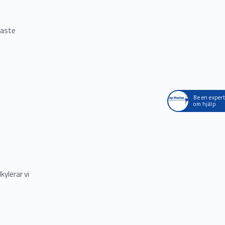
gaste
Be en expert
om hjälp
kylerar vi