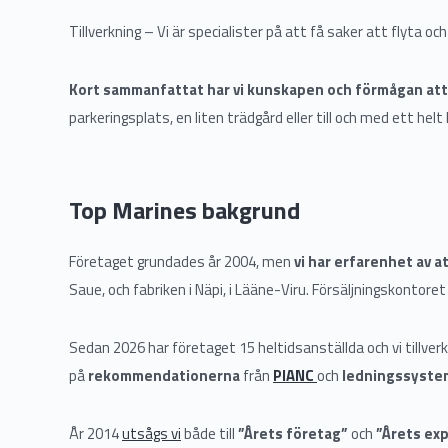
Tillverkning – Vi är specialister på att få saker att flyta oc
Kort sammanfattat har vi kunskapen och förmågan att f
parkeringsplats, en liten trädgård eller till och med ett helt 
Top Marines bakgrund
Företaget grundades år 2004, men
vi har erfarenhet av 
Saue, och fabriken i Näpi, i Lääne-Viru. Försäljningskontore
Sedan 2026 har företaget 15 heltidsanställda och vi tillve
på
rekommendationerna
från
PIANC
och
ledningssyste
År 2014
utsågs vi
både till
”Årets företag”
och
”Årets ex