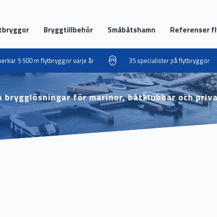
tbryggor
Bryggtillbehör
Småbåtshamn
Referenser f
llverkar 5 500 m flytbryggor varje år
35 specialister på flytbryggor
 brygglösningar för marinor, båtklubbar och priv