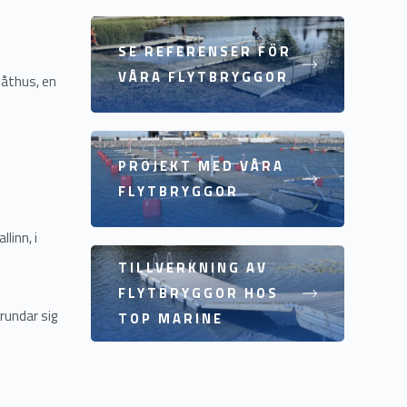
SE REFERENSER FÖR
VÅRA FLYTBRYGGOR
båthus, en
PROJEKT MED VÅRA
FLYTBRYGGOR
llinn, i
TILLVERKNING AV
FLYTBRYGGOR HOS
rundar sig
TOP MARINE