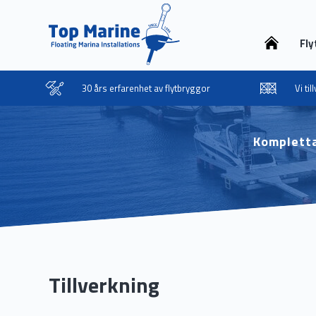
Fly
30 års erfarenhet av flytbryggor
Vi ti
Kompletta
Tillverkning