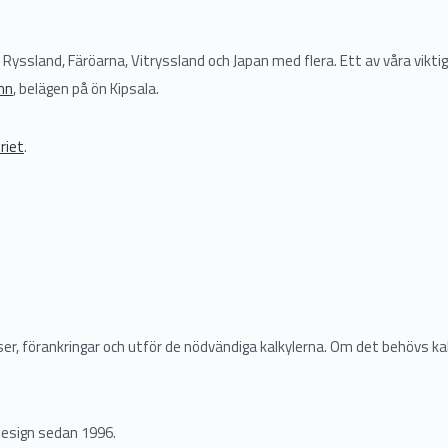
, Ryssland, Färöarna, Vitryssland och Japan med flera. Ett av våra vikti
mn
, belägen på ön Kipsala.
eriet
.
er, förankringar och utför de nödvändiga kalkylerna. Om det behövs kal
design sedan 1996.