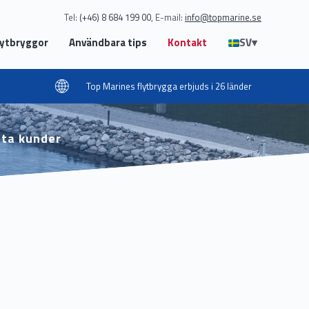
Tel:
(+46) 8 684 199 00
E-mail:
info@topmarine.se
lytbryggor
Användbara tips
Kontakt
SV
▾
Top Marines flytbrygga erbjuds i 26 länder
ata kunder