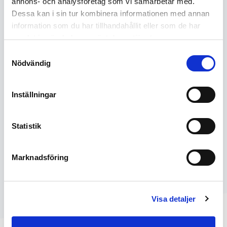
annons- och analysföretag som vi samarbetar med.
SE REFERENSER FÖR VÅRA
Dessa kan i sin tur kombinera informationen med annan
FLYTBRYGGOR
information som du har tillhandahållit eller som de har
samlat in när du har använt deras tjänster.
Samtyckesval
Nödvändig
PROJEKT MED VÅRA FLYTBRYGGOR
Inställningar
Statistik
TILLVERKNING AV FLYTBRYGGOR
HOS TOP MARINE
Marknadsföring
Visa detaljer