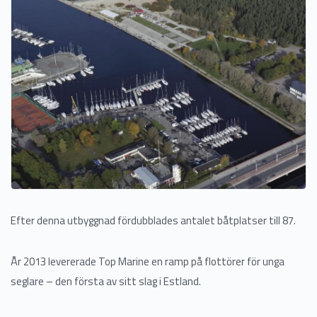
Efter denna utbyggnad fördubblades antalet båtplatser till 87.
År 2013 levererade Top Marine en ramp på flottörer för unga
seglare – den första av sitt slag i Estland.