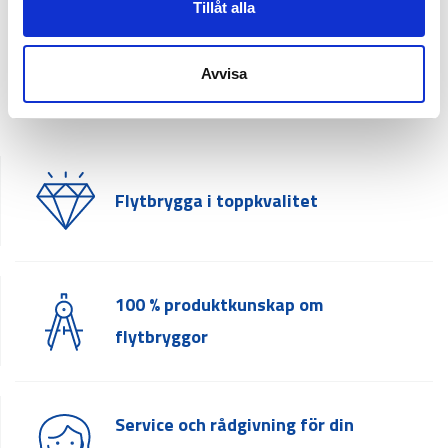
Tillåt alla
Varför välja Top Marine som
leverantör av flytbryggor?
Avvisa
Flytbrygga i toppkvalitet
100 % produktkunskap om
flytbryggor
Service och rådgivning för din