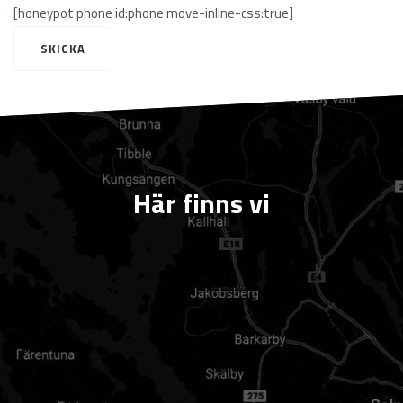
[honeypot phone id:phone move-inline-css:true]
Här finns vi