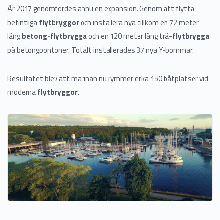
År 2017 genomfördes ännu en expansion. Genom att flytta
befintliga
flytbryggor
och installera nya tillkom en 72 meter
lång
betong-flytbrygga
och en 120 meter lång trä-
flytbrygga
på betongpontoner. Totalt installerades 37 nya Y-bommar.
Resultatet blev att marinan nu rymmer cirka 150 båtplatser vid
moderna
flytbryggor
.