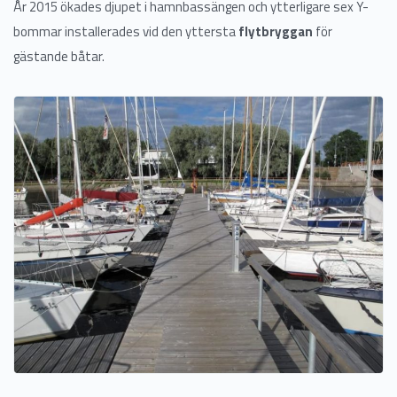
År 2015 ökades djupet i hamnbassängen och ytterligare sex Y-
bommar installerades vid den yttersta
flytbryggan
för
gästande båtar.