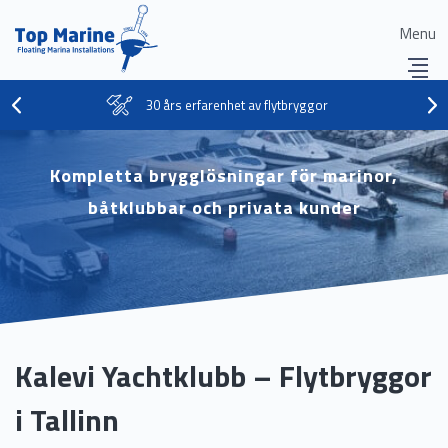
Menu
30 års erfarenhet av flytbryggor
Kompletta brygglösningar för marinor,
båtklubbar och privata kunder
Kalevi Yachtklubb – Flytbryggor
i Tallinn