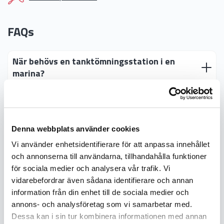
FAQs
När behövs en tanktömningsstation i en
marina?
Vad är en tanktömningsstation?
Denna webbplats använder cookies
Var placeras en tanktömningsstation?
Vi använder enhetsidentifierare för att anpassa innehållet
och annonserna till användarna, tillhandahålla funktioner
Vilket underhåll kräver en
för sociala medier och analysera vår trafik. Vi
tanktömningsstation?
vidarebefordrar även sådana identifierare och annan
information från din enhet till de sociala medier och
annons- och analysföretag som vi samarbetar med.
Dessa kan i sin tur kombinera informationen med annan
Gångbara Y-bommar