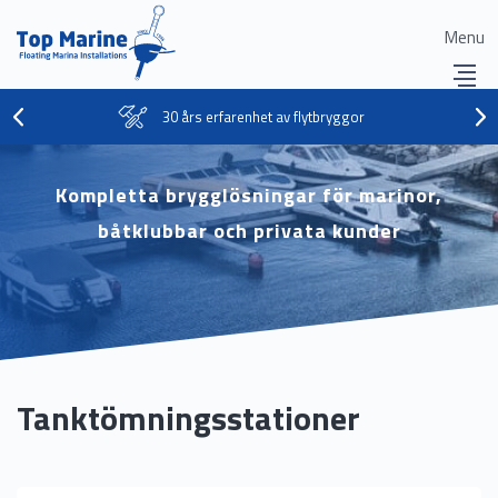
Menu
30 års erfarenhet av flytbryggor
Kompletta brygglösningar för marinor,
båtklubbar och privata kunder
Tanktömningsstationer