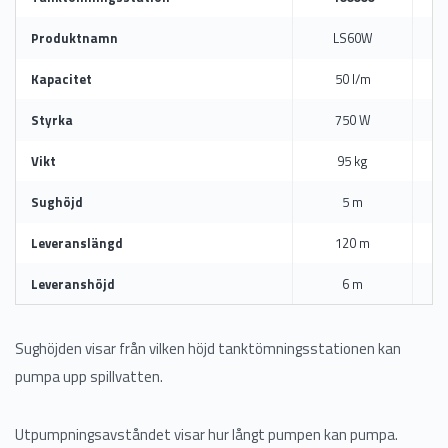
Produktnamn
LS60W
Kapacitet
50 l/m
Styrka
750 W
Vikt
95 kg
Sughöjd
5 m
Leveranslängd
120 m
Leveranshöjd
6 m
Sughöjden visar från vilken höjd tanktömningsstationen kan
pumpa upp spillvatten.
Utpumpningsavståndet visar hur långt pumpen kan pumpa.