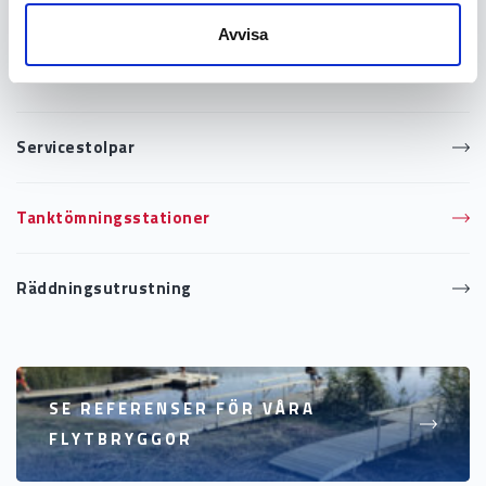
Förtöjningsringar
Avvisa
Fendrar
Servicestolpar
Tanktömningsstationer
Räddningsutrustning
SE REFERENSER FÖR VÅRA
FLYTBRYGGOR